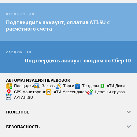
ПРЕДЫДУЩАЯ
Подтвердить аккаунт, оплатив ATI.SU с
расчётного счёта
СЛЕДУЮЩАЯ
Подтвердить аккаунт входом по Сбер ID
АВТОМАТИЗАЦИЯ ПЕРЕВОЗОК
Площадки
Заказы
Торги
Тендеры
АТИ-Доки
GPS-мониторинг
АТИ Мессенджер
Цепочки грузов
API ATI.SU
ПОЛЕЗНОЕ
Расчет расстояний
БЕЗОПАСНОСТЬ
Академия ATI.SU
ATI.SU о безопасности