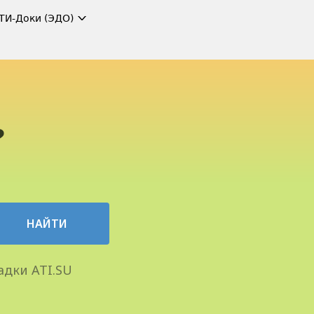
ТИ-Доки (ЭДО)
?
НАЙТИ
адки ATI.SU