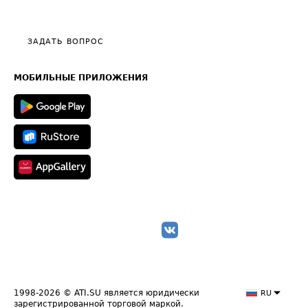
Эксклюзивные материалы
Тарифы
Видео по работе с ATI.SU
Политика конфиденциальности
Полезное по перевозкам
Общие положения
ЗАДАТЬ ВОПРОС
Часто задаваемые вопросы (FAQ)
Карта сайта
Техническая информация
МОБИЛЬНЫЕ ПРИЛОЖЕНИЯ
1998-2026
© ATI.SU является юридически
RU
зарегистрированной торговой маркой.