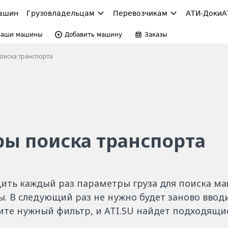
ашин
Грузовладельцам
Перевозчикам
АТИ-Доки
А
Ваши машины
Добавить машину
Заказы
оиска транспорта
ы поиска транспорта
дить каждый раз параметры груза для поиска м
ы. В следующий раз не нужно будет заново вво
ите нужный фильтр, и ATI.SU найдет подходящ