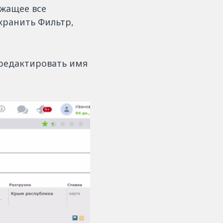
ржащее все
хранить Фильтр,
тредактировать имя