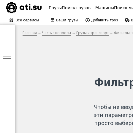
Грузы
Поиск грузов
Машины
Поиск м
Все сервисы
Ваши грузы
Добавить груз
Главная
→
Частые вопросы
→
Грузы и транспорт
→ Фильтры п
Фильтр
Чтобы не вво
эти параметр
просто выбер