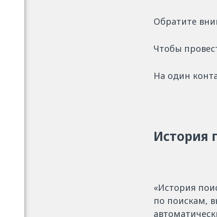
Обратите вним
Чтобы провес
На один конта
История 
«История пои
по поискам, 
автоматическ