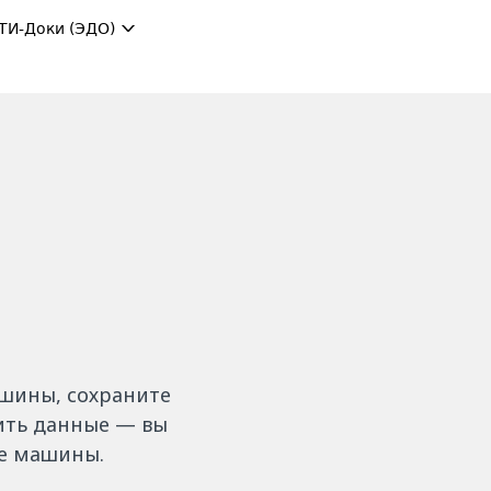
ТИ-Доки (ЭДО)
ашины, сохраните
дить данные — вы
ие машины.