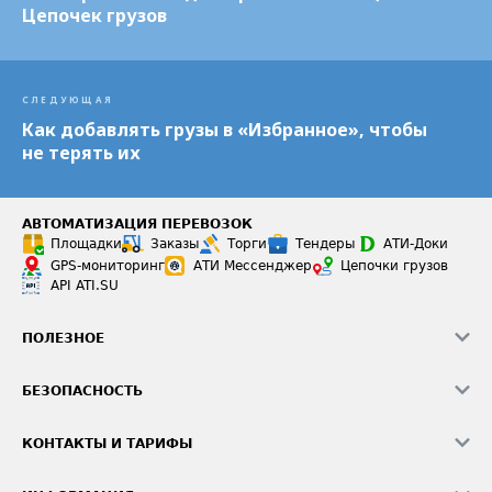
Цепочек грузов
СЛЕДУЮЩАЯ
Как добавлять грузы в «Избранное», чтобы
не терять их
АВТОМАТИЗАЦИЯ ПЕРЕВОЗОК
Площадки
Заказы
Торги
Тендеры
АТИ-Доки
GPS-мониторинг
АТИ Мессенджер
Цепочки грузов
API ATI.SU
ПОЛЕЗНОЕ
Расчет расстояний
БЕЗОПАСНОСТЬ
Академия ATI.SU
ATI.SU о безопасности
Звезды ATI.SU на вашем сайте
КОНТАКТЫ И ТАРИФЫ
Памятка по проверке контрагентов
Индекс ATI.SU FTL РФ
О системе ATI.SU
Светофор+