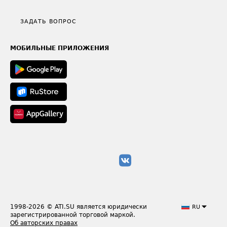
Видео по работе с ATI.SU
Политика конфиденциальности
Полезное по перевозкам
Общие положения
ЗАДАТЬ ВОПРОС
Часто задаваемые вопросы (FAQ)
Карта сайта
Техническая информация
МОБИЛЬНЫЕ ПРИЛОЖЕНИЯ
1998-2026
© ATI.SU является юридически
RU
зарегистрированной торговой маркой.
Об авторских правах