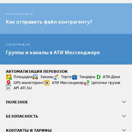
ПРЕДЫДУЩАЯ
Как отправить файл контрагенту?
СЛЕДУЮЩАЯ
Группы и каналы в АТИ Мессенджере
АВТОМАТИЗАЦИЯ ПЕРЕВОЗОК
Площадки
Заказы
Торги
Тендеры
АТИ-Доки
GPS-мониторинг
АТИ Мессенджер
Цепочки грузов
API ATI.SU
ПОЛЕЗНОЕ
Расчет расстояний
БЕЗОПАСНОСТЬ
Академия ATI.SU
ATI.SU о безопасности
Звезды ATI.SU на вашем сайте
КОНТАКТЫ И ТАРИФЫ