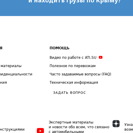
и находить грузы по Крыму?
Я
ПОМОЩЬ
Видео по работе с ATI.SU
 материалы
Полезное по перевозкам
фиденциальности
Часто задаваемые вопросы (FAQ)
ения
Техническая информация
ЗАДАТЬ ВОПРОС
Экспертные материалы
Узна
и новости обо всем, что связано
инструкциями
возм
с автомобильными