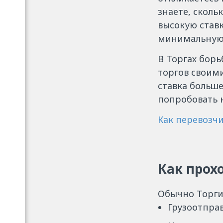
знаете, сколь
высокую ставк
минимальную с
В Торгах борь
торгов своими
ставка больше
попробовать н
Как перевозчи
Как прохо
Обычно Торги 
Грузоотправ