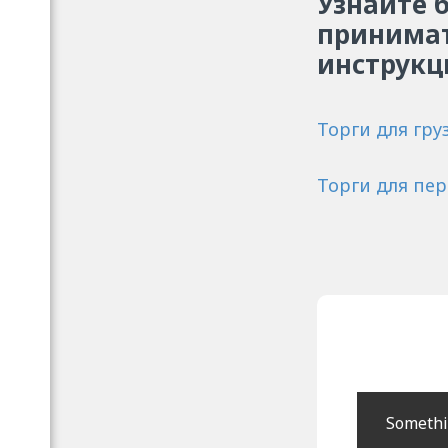
Узнайте 
принимат
инструкц
Торги для гр
Торги для пе
Somethin