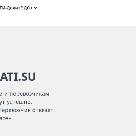
ТИ-Доки (ЭДО)
ATI.SU
ам и перевозчикам
ут успешно,
 перевозчик отвезет
асен.