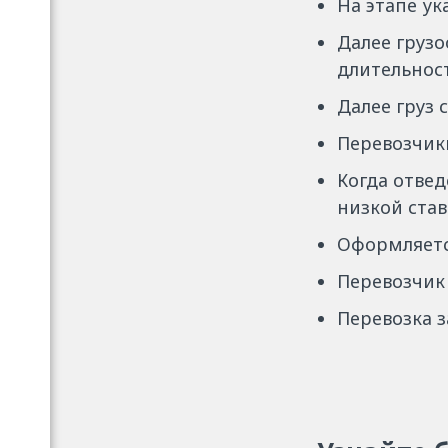
На этапе ук
Далее грузо
длительност
Далее груз 
Перевозчики
Когда отвед
низкой став
Оформляетс
Перевозчик 
Перевозка з