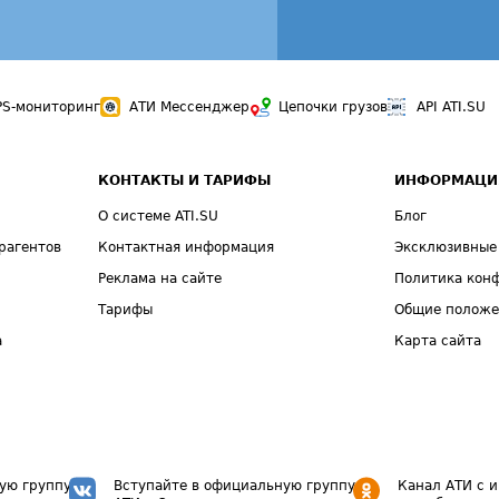
PS-мониторинг
АТИ Мессенджер
Цепочки грузов
API ATI.SU
КОНТАКТЫ И ТАРИФЫ
ИНФОРМАЦИ
О системе ATI.SU
Блог
рагентов
Контактная информация
Эксклюзивные
Реклама на сайте
Политика кон
Тарифы
Общие полож
а
Карта сайта
ую группу
Вступайте в официальную группу
Канал АТИ с 