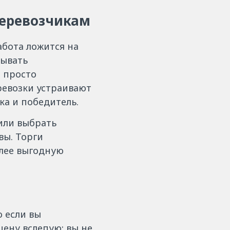
перевозчикам
абота ложится на
сывать
 просто
еревозки устраивают
ка и победитель.
или выбрать
вы. Торги
олее выгодную
 если вы
цену вслепую: вы не