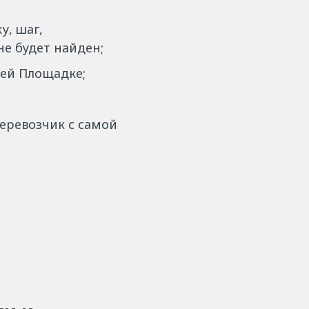
у, шаг,
не будет найден;
щей Площадке;
перевозчик с самой