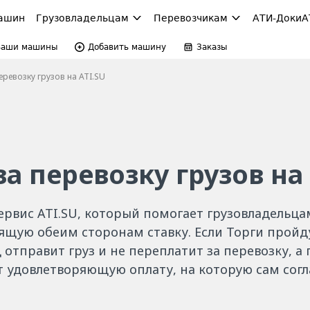
ашин
Грузовладельцам
Перевозчикам
АТИ-Доки
А
Ваши машины
Добавить машину
Заказы
еревозку грузов на ATI.SU
за перевозку грузов на 
ервис ATI.SU, который помогает грузовладельц
ящую обеим сторонам ставку. Если Торги пройд
 отправит груз и не переплатит за перевозку, а
т удовлетворяющую оплату, на которую сам согл