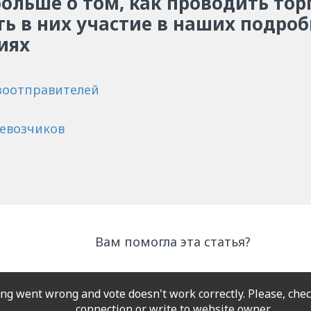
больше о том, как проводить тор
ь в них участие в наших подро
иях
узоотправителей
ревозчиков
Вам помогла эта статья?
g went wrong and vote doesn't work correctly. Please, chec
connection or write to website owner.