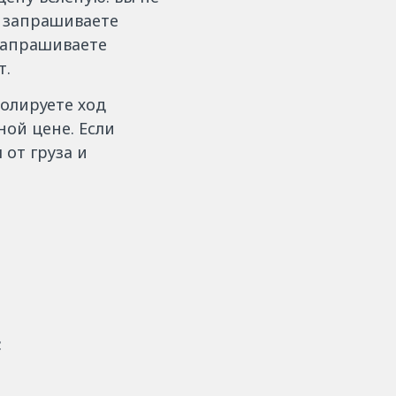
и запрашиваете
 запрашиваете
т.
ролируете ход
ной цене. Если
 от груза и
: