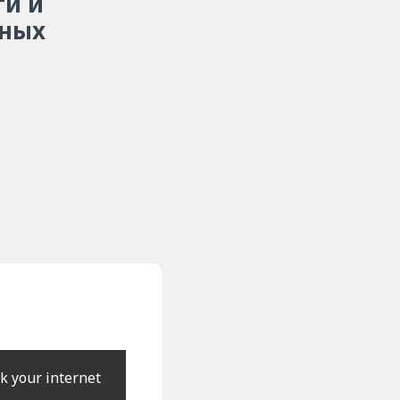
ги и
бных
k your internet