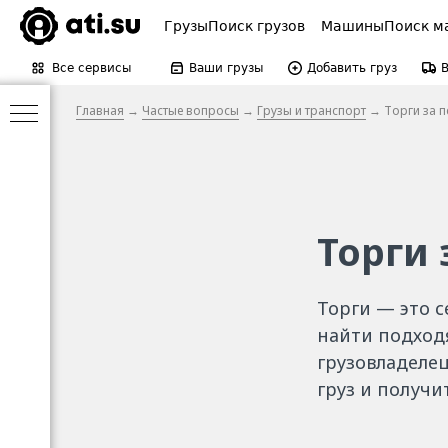
Грузы
Поиск грузов
Машины
Поиск м
Все сервисы
Ваши грузы
Добавить груз
Главная
→
Частые вопросы
→
Грузы и транспорт
→ Торги за п
Торги 
Торги — это с
найти подход
грузовладелец
груз и получи