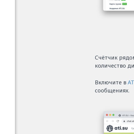
Счётчик рядом
количество ди
Включите в
А
сообщениях.