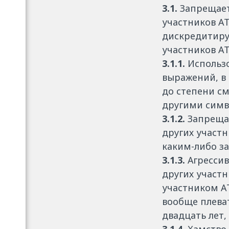
3.1.
Запрещает
участников A
дискредитиру
участников AT
3.1.1.
Использо
выражений, в 
до степени см
другими симв
3.1.2.
Запрещае
других участн
каким-либо з
3.1.3.
Агрессив
других участн
участником AT
вообще плеват
двадцать лет,