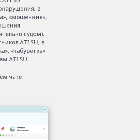
ATI.SU.
онарушения, в
а», «мошенник»,
ершения
тельно судом).
ников ATI.SU, в
», «табуретка».
м ATI.SU.
ем чате