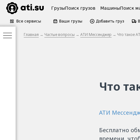
Грузы
Поиск грузов
Машины
Поиск м
Все сервисы
Ваши грузы
Добавить груз
Главная
→
Частые вопросы
→
АТИ Мессенджер
→ Что такое А
Что та
АТИ Мессенд
Бесплатно об
времени, что