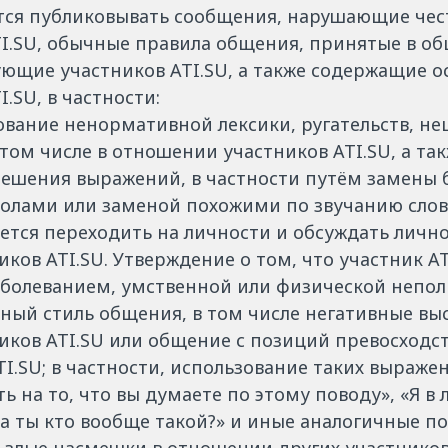
ся публиковывать сообщения, нарушающие чест
TI.SU, обычные правила общения, принятые в об
ющие участников ATI.SU, а также содержащие о
I.SU, в частности:
вание ненормативной лексики, ругательств, н
том числе в отношении участников ATI.SU, а та
ешения выражений, в частности путём замены б
олами или заменой похожими по звучанию слов
тся переходить на личности и обсуждать лично
иков ATI.SU. Утверждение о том, что участник A
аболеванием, умственной или физической непол
ный стиль общения, в том числе негативные вы
иков ATI.SU или общение с позиций превосходс
I.SU; в частности, использование таких выражен
ь на то, что вы думаете по этому поводу», «Я в 
 а ты кто вообще такой?» и иные аналогичные п