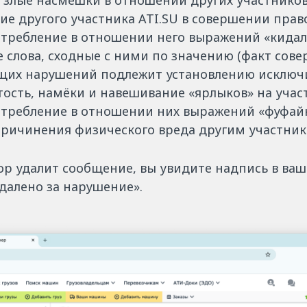
 злые насмешки в отношении других участников 
е другого участника ATI.SU в совершении прав
отребление в отношении него выражений «кидал
е слова, сходные с ними по значению (факт сов
щих нарушений подлежит установлению исключи
ость, намёки и навешивание «ярлыков» на участ
отребление в отношении них выражений «фуфайка
причинения физического вреда другим участника
ор удалит сообщение, вы увидите надпись в ваш
далено за нарушение».