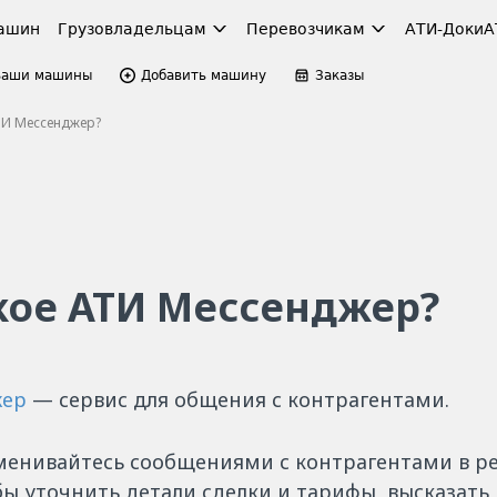
ашин
Грузовладельцам
Перевозчикам
АТИ-Доки
А
Ваши машины
Добавить машину
Заказы
ТИ Мессенджер?
кое АТИ Мессенджер?
жер
— сервис для общения с контрагентами.
менивайтесь сообщениями с контрагентами в р
бы уточнить детали сделки и тарифы, высказать