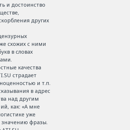
ь и достоинство
ществе,
скорбления других
ецензурных
кже схожих с ними
укв в словах
ами.
стные качества
TI.SU страдает
ноценностью и т.п.
сказывания в адрес
тва над другим
ий, как: «А мне
логистике уже
о значению фразы.