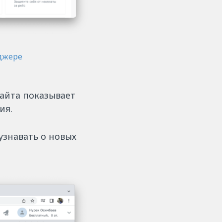
джере
сайта показывает
ия.
узнавать о новых