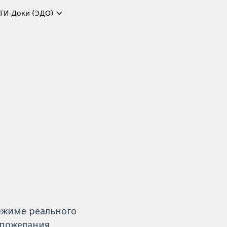
ТИ-Доки (ЭДО)
ежиме реального
 пожелания