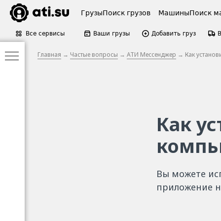
Грузы
Поиск грузов
Машины
Поиск м
Все сервисы
Ваши грузы
Добавить груз
Главная
→
Частые вопросы
→
АТИ Мессенджер
→ Как установ
Как у
компь
Вы можете исп
приложение н