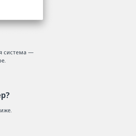
ая система —
е.
ер?
иже.