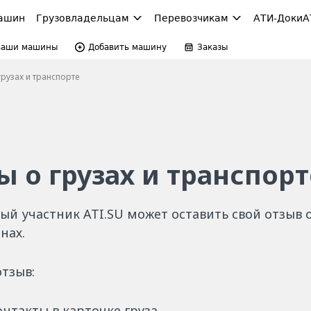
ашин
Грузовладельцам
Перевозчикам
АТИ-Доки
А
Ваши машины
Добавить машину
Заказы
рузах и транспорте
 о грузах и транспорт
ый участник ATI.SU может оставить свой отзыв
нах.
отзыв:
нтакты в карточке груза.