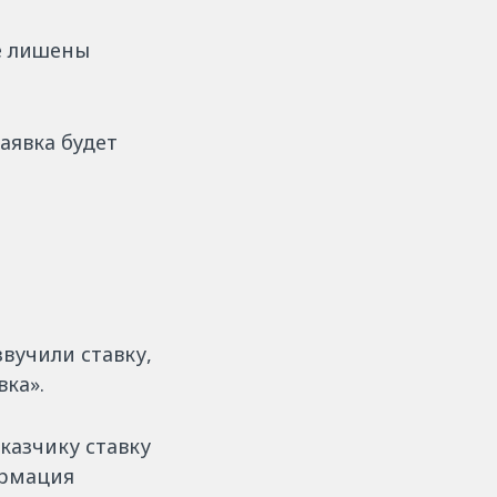
е лишены
заявка будет
вучили ставку,
вка».
казчику ставку
ормация