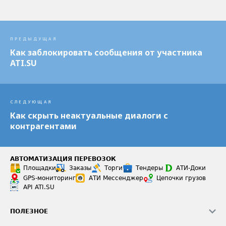
ПРЕДЫДУЩАЯ
Как заблокировать сообщения от участника
ATI.SU
СЛЕДУЮЩАЯ
Как скрыть неактуальные диалоги с
контрагентами
АВТОМАТИЗАЦИЯ ПЕРЕВОЗОК
Площадки
Заказы
Торги
Тендеры
АТИ-Доки
GPS-мониторинг
АТИ Мессенджер
Цепочки грузов
API ATI.SU
ПОЛЕЗНОЕ