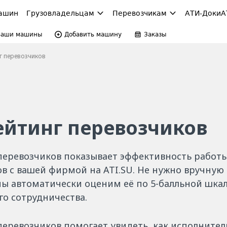
ашин
Грузовладельцам
Перевозчикам
АТИ-Доки
А
Ваши машины
Добавить машину
Заказы
г перевозчиков
ейтинг перевозчиков
перевозчиков показывает эффективность работ
ов с вашей фирмой на ATI.SU. Не нужно вручную
мы автоматически оценим её по 5-балльной шкал
го сотрудничества.
перевозчиков помогает увидеть, как исполнител