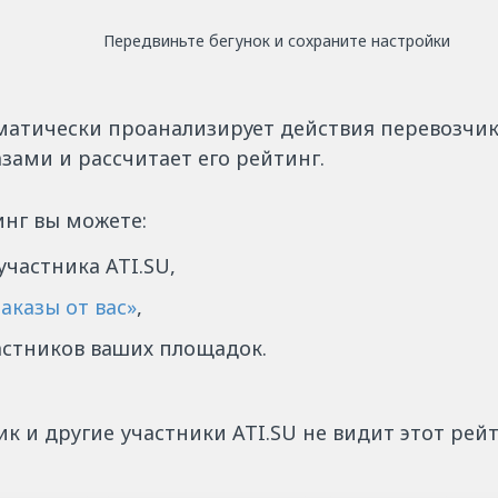
Передвиньте бегунок и сохраните настройки
матически проанализирует действия перевозчик
зами и рассчитает его рейтинг.
инг вы можете:
участника ATI.SU,
Заказы от вас»
,
астников ваших площадок.
к и другие участники ATI.SU не видит этот рейт