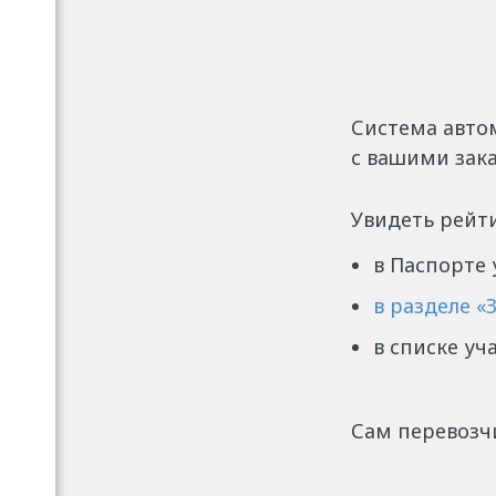
Система авто
с вашими зака
Увидеть рейт
в Паспорте 
в разделе «
в списке уч
Сам перевозчи