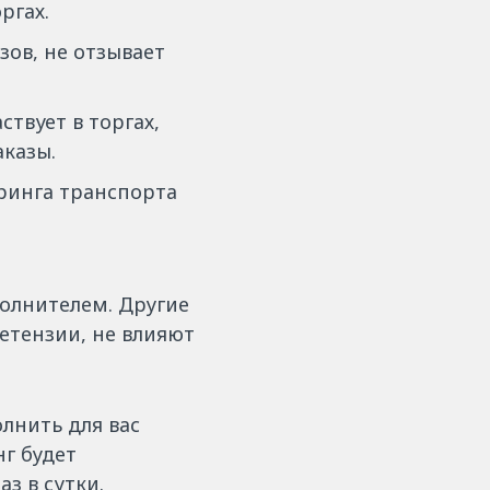
ргах.
зов, не отзывает
ствует в торгах,
аказы.
ринга транспорта
полнителем. Другие
ретензии, не влияют
лнить для вас
нг будет
з в сутки.