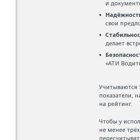
и документы
Надёжност
свои предло
Стабильно
делает встр
Безопаснос
«АТИ Водите
Учитываются 
показатели, н
на рейтинг.
Чтобы у испо
не менее трёх
пересчитывать