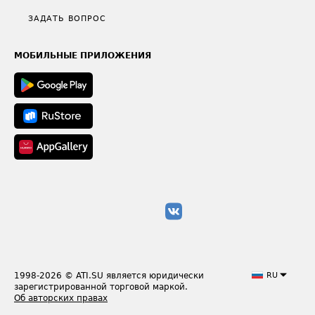
Полезное по перевозкам
Общие положения
ЗАДАТЬ ВОПРОС
Часто задаваемые вопросы (FAQ)
Карта сайта
Техническая информация
МОБИЛЬНЫЕ ПРИЛОЖЕНИЯ
1998-2026
© ATI.SU является юридически
RU
зарегистрированной торговой маркой.
Об авторских правах