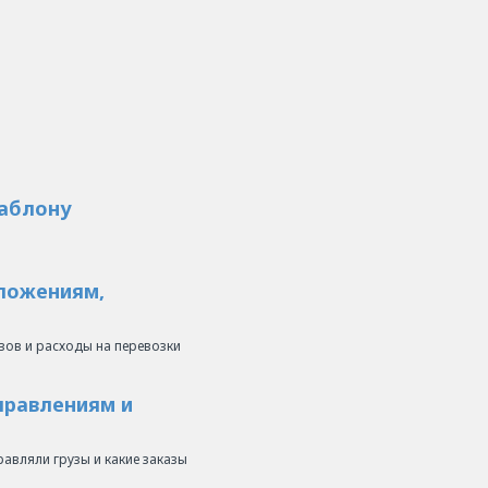
шаблону
дложениям,
узов и расходы на перевозки
правлениям и
равляли грузы и какие заказы