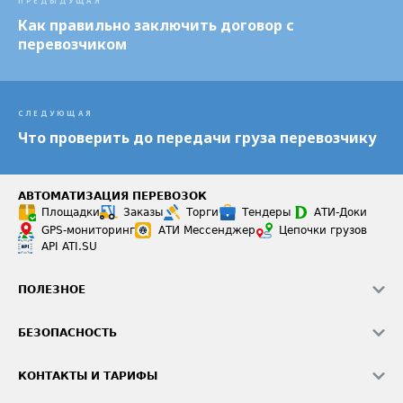
ПРЕДЫДУЩАЯ
Как правильно заключить договор с
перевозчиком
СЛЕДУЮЩАЯ
Что проверить до передачи груза перевозчику
АВТОМАТИЗАЦИЯ ПЕРЕВОЗОК
Площадки
Заказы
Торги
Тендеры
АТИ-Доки
GPS-мониторинг
АТИ Мессенджер
Цепочки грузов
API ATI.SU
ПОЛЕЗНОЕ
Расчет расстояний
БЕЗОПАСНОСТЬ
Академия ATI.SU
ATI.SU о безопасности
Звезды ATI.SU на вашем сайте
КОНТАКТЫ И ТАРИФЫ
Памятка по проверке контрагентов
Индекс ATI.SU FTL РФ