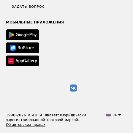
Полезное по перевозкам
Общие положения
ЗАДАТЬ ВОПРОС
Часто задаваемые вопросы (FAQ)
Карта сайта
Техническая информация
МОБИЛЬНЫЕ ПРИЛОЖЕНИЯ
1998-2026
© ATI.SU является юридически
RU
зарегистрированной торговой маркой.
Об авторских правах