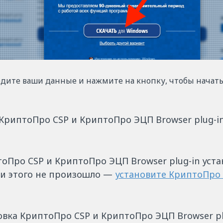
дите ваши данные и нажмите на кнопку, чтобы начать
 КриптоПро CSP и КриптоПро ЭЦП Browser plug-i
оПро CSP и КриптоПро ЭЦП Browser plug-in уст
ли этого не произошло —
установите КриптоПро 
новка КриптоПро CSP и КриптоПро ЭЦП Browser pl