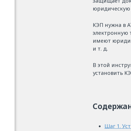
защищает док
юридическую 
КЭП нужна в 
электронную 
имеют юридич
и т. д.
В этой инстр
установить К
Содержа
Шаг 1. Ус