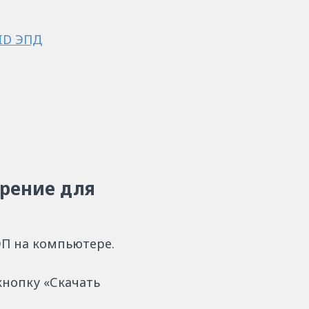
 ID ЭПД
ирение для
ЭП на компьютере.
кнопку «Скачать