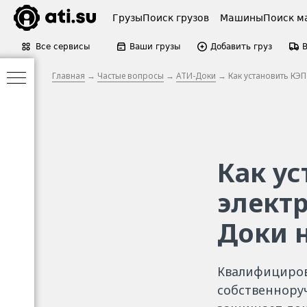
Грузы
Поиск грузов
Машины
Поиск м
Все сервисы
Ваши грузы
Добавить груз
Главная
→
Частые вопросы
→
АТИ-Доки
→ Как установить КЭП
Как у
электр
Доки 
Квалифициров
собственнору