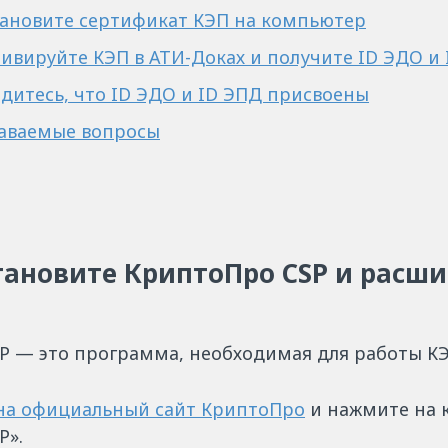
становите сертификат КЭП на компьютер
тивируйте КЭП в АТИ-Доках и получите ID ЭДО и
едитесь,
что ID ЭДО и ID ЭПД присвоены
даваемые вопросы
становите КриптоПро CSP и расш
P — это программа, необходимая для работы К
на официальный сайт КриптоПро
и нажмите на 
P».