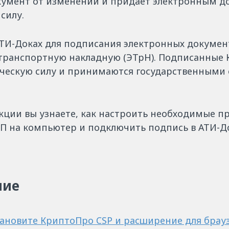
умент от изменений и придаёт электронным д
силу.
АТИ-Доках для подписания электронных докумен
транспортную накладную (ЭТрН). Подписанные
ескую силу и принимаются государственными 
укции вы узнаете, как настроить необходимые 
ЭП на компьютер и подключить подпись в АТИ-До
ние
тановите КриптоПро CSP и расширение для брау