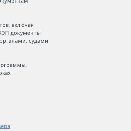
окументам
тов, включая
 КЭП документы
органами, судами
программы,
ках.
зера