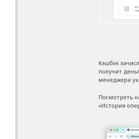
Кэшбэк зачисл
получит деньг
менеджера ук
Посмотреть на
«История опер