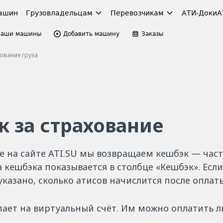
ашин
Грузовладельцам
Перевозчикам
АТИ-Доки
А
Ваши машины
Добавить машину
Заказы
ование груза
к за страхование
е на сайте ATI.SU мы возвращаем кешбэк — час
 кешбэка показывается в столбце «Кешбэк». Есл
указано, сколько атисов начислится после оплат
ает на виртуальный счёт. Им можно оплатить л