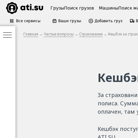
Грузы
Поиск грузов
Машины
Поиск м
Все сервисы
Ваши грузы
Добавить груз
Главная
→
Частые вопросы
→
Страхование
→ Кешбэк за страх
Кешбэ
За страховани
полиса. Сумма
оплачен, там 
Кешбэк поступ
ATI.SU.