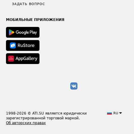
Полезное по перевозкам
Общие положения
ЗАДАТЬ ВОПРОС
Часто задаваемые вопросы (FAQ)
Карта сайта
Техническая информация
МОБИЛЬНЫЕ ПРИЛОЖЕНИЯ
1998-2026
© ATI.SU является юридически
RU
зарегистрированной торговой маркой.
Об авторских правах