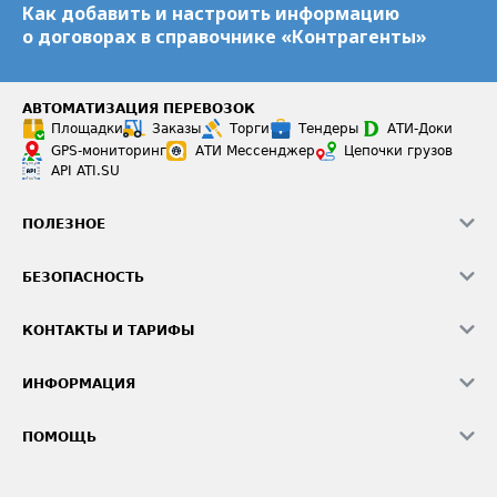
Как добавить и настроить информацию
о договорах в справочнике «Контрагенты»
АВТОМАТИЗАЦИЯ ПЕРЕВОЗОК
Площадки
Заказы
Торги
Тендеры
АТИ-Доки
GPS-мониторинг
АТИ Мессенджер
Цепочки грузов
API ATI.SU
ПОЛЕЗНОЕ
Расчет расстояний
БЕЗОПАСНОСТЬ
Академия ATI.SU
ATI.SU о безопасности
Звезды ATI.SU на вашем сайте
КОНТАКТЫ И ТАРИФЫ
Памятка по проверке контрагентов
Индекс ATI.SU FTL РФ
О системе ATI.SU
Светофор+
Средние ставки
ИНФОРМАЦИЯ
Контактная информация
Страхование
Выгодные направления
Блог
Реклама на сайте
О формировании Паспорта
ПОМОЩЬ
Эксклюзивные материалы
Тарифы
Видео по работе с ATI.SU
Политика конфиденциальности