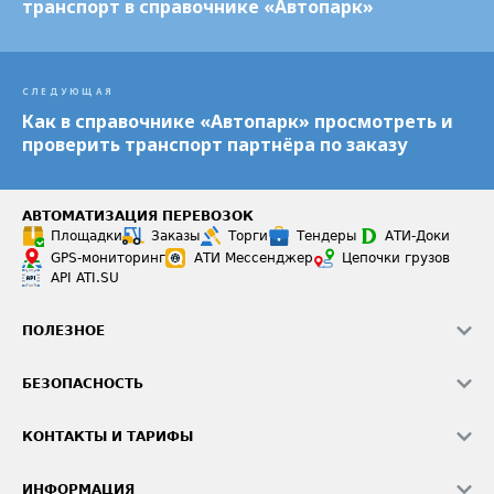
транспорт в справочнике «Автопарк»
СЛЕДУЮЩАЯ
Как в справочнике «Автопарк» просмотреть и
проверить транспорт партнёра по заказу
АВТОМАТИЗАЦИЯ ПЕРЕВОЗОК
Площадки
Заказы
Торги
Тендеры
АТИ-Доки
GPS-мониторинг
АТИ Мессенджер
Цепочки грузов
API ATI.SU
ПОЛЕЗНОЕ
Расчет расстояний
БЕЗОПАСНОСТЬ
Академия ATI.SU
ATI.SU о безопасности
Звезды ATI.SU на вашем сайте
КОНТАКТЫ И ТАРИФЫ
Памятка по проверке контрагентов
Индекс ATI.SU FTL РФ
О системе ATI.SU
Светофор+
Средние ставки
ИНФОРМАЦИЯ