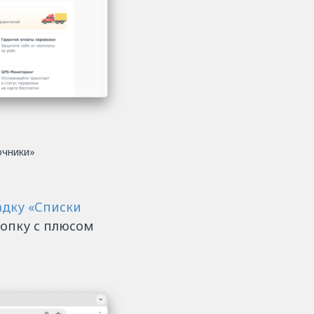
очники»
адку «Списки
нопку с плюсом