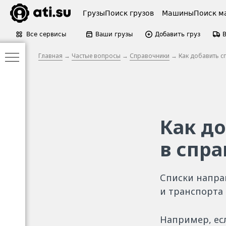
Грузы
Поиск грузов
Машины
Поиск м
Все сервисы
Ваши грузы
Добавить груз
Главная
→
Частые вопросы
→
Справочники
→ Как добавить сп
Как д
в спр
Списки направ
и транспорта
Например, ес