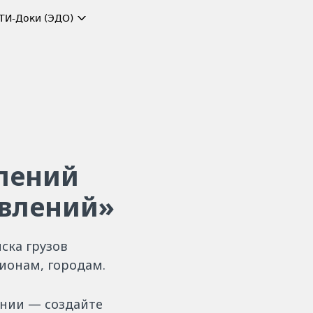
ТИ-Доки (ЭДО)
влений
авлений»
ска грузов
ионам, городам.
ении — создайте