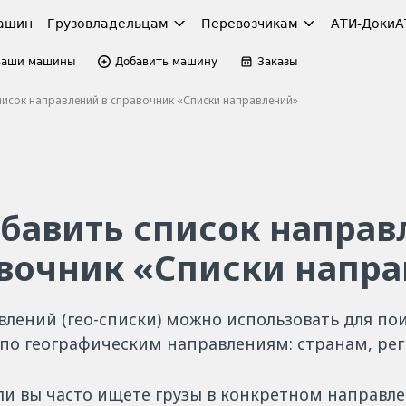
ашин
Грузовладельцам
Перевозчикам
АТИ-Доки
А
Ваши машины
Добавить машину
Заказы
исок направлений в справочник «Списки направлений»
обавить список напра
авочник «Списки напр
лений (гео-списки) можно использовать для пои
 по географическим направлениям: странам, рег
ли вы часто ищете грузы в конкретном направл