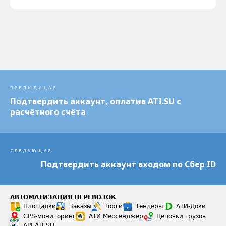
ПРЕДЫДУЩАЯ
Подтвердить аккаунт, оплатив ATI.SU с
расчётного счёта
СЛЕДУЮЩАЯ
Подтвердить аккаунт входом по Сбер ID
АВТОМАТИЗАЦИЯ ПЕРЕВОЗОК
Площадки
Заказы
Торги
Тендеры
АТИ-Доки
GPS-мониторинг
АТИ Мессенджер
Цепочки грузов
API ATI.SU