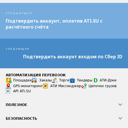
ПРЕДЫДУЩАЯ
Подтвердить аккаунт, оплатив ATI.SU с
расчётного счёта
СЛЕДУЮЩАЯ
Подтвердить аккаунт входом по Сбер ID
АВТОМАТИЗАЦИЯ ПЕРЕВОЗОК
Площадки
Заказы
Торги
Тендеры
АТИ-Доки
GPS-мониторинг
АТИ Мессенджер
Цепочки грузов
API ATI.SU
ПОЛЕЗНОЕ
Расчет расстояний
БЕЗОПАСНОСТЬ
Академия ATI.SU
ATI.SU о безопасности