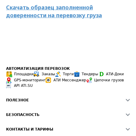
Cкачать образец заполненной
доверенности на перевозку груза
АВТОМАТИЗАЦИЯ ПЕРЕВОЗОК
Площадки
Заказы
Торги
Тендеры
АТИ-Доки
GPS-мониторинг
АТИ Мессенджер
Цепочки грузов
API ATI.SU
ПОЛЕЗНОЕ
Расчет расстояний
БЕЗОПАСНОСТЬ
Академия ATI.SU
ATI.SU о безопасности
Звезды ATI.SU на вашем сайте
КОНТАКТЫ И ТАРИФЫ
Памятка по проверке контрагентов
Индекс ATI.SU FTL РФ