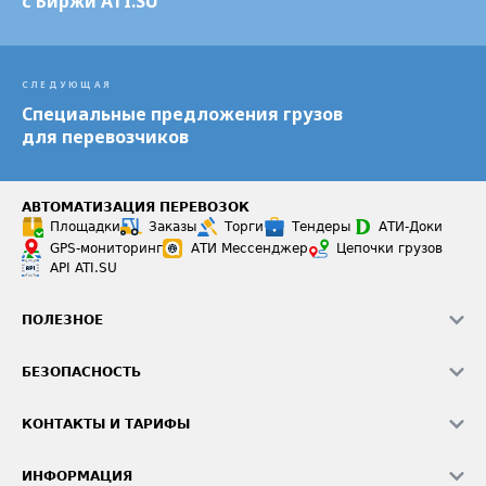
с Биржи ATI.SU
СЛЕДУЮЩАЯ
Специальные предложения грузов
для перевозчиков
АВТОМАТИЗАЦИЯ ПЕРЕВОЗОК
Площадки
Заказы
Торги
Тендеры
АТИ-Доки
GPS-мониторинг
АТИ Мессенджер
Цепочки грузов
API ATI.SU
ПОЛЕЗНОЕ
Расчет расстояний
БЕЗОПАСНОСТЬ
Академия ATI.SU
ATI.SU о безопасности
Звезды ATI.SU на вашем сайте
КОНТАКТЫ И ТАРИФЫ
Памятка по проверке контрагентов
Индекс ATI.SU FTL РФ
О системе ATI.SU
Светофор+
Средние ставки
ИНФОРМАЦИЯ