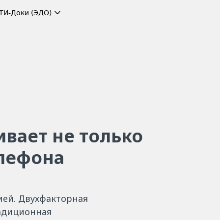
ТИ-Доки (ЭДО)
ивает не только
елефона
ией. Двухфакторная
адиционная