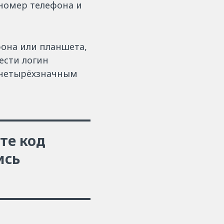
 номер телефона и
ефона или планшета,
ести логин
 четырёхзначным
те код
ись