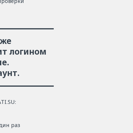
 проверки
аже
чит логином
е.
аунт.
TI.SU:
дин раз