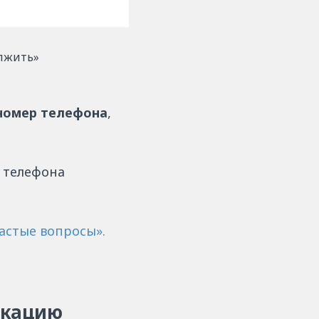
лжить»
номер телефона
,
 телефона
астые вопросы».
икацию