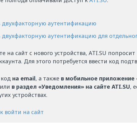
е полгода оплачивали доступ к
ATI.SU
.
ь двухфакторную аутентификацию
ь двухфакторную аутентификацию для отдельног
те на сайт с нового устройства, ATI.SU попросит
ккаунта. Для этого потребуется ввести код подт
 код
на
email
, а также
в мобильное приложение 
или
в раздел «Уведомления» на сайте
ATI.SU
, 
угих устройствах.
к войти на сайт