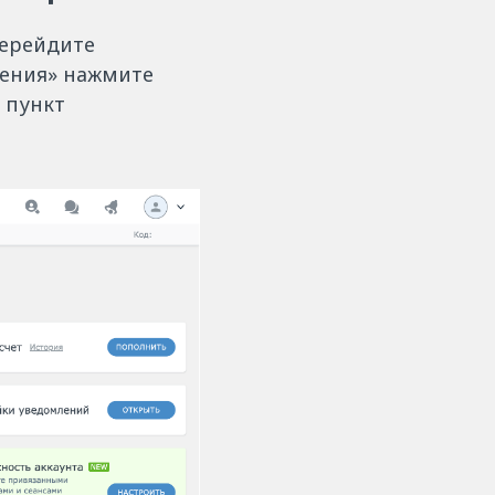
перейдите
ления» нажмите
 пункт