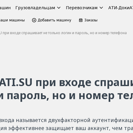
ашин
Грузовладельцам
Перевозчикам
АТИ-Доки
А
Ваши машины
Добавить машину
Заказы
U при входе спрашивает не только логин и пароль, но и номер телефона
ATI.SU при входе спраш
и пароль, но и номер т
 входа называется двухфакторной аутентификац
ия эффективнее защищает ваш аккаунт, чем тр