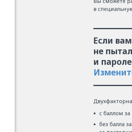
Вы сможете ра
в специальну
Если вам
не пытал
и пароле
Изменит
Двухфакторна
с баллом за
без балла з