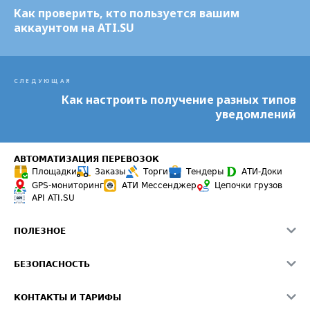
Как проверить, кто пользуется вашим
аккаунтом на ATI.SU
СЛЕДУЮЩАЯ
Как настроить получение разных типов
уведомлений
АВТОМАТИЗАЦИЯ ПЕРЕВОЗОК
Площадки
Заказы
Торги
Тендеры
АТИ-Доки
GPS-мониторинг
АТИ Мессенджер
Цепочки грузов
API ATI.SU
ПОЛЕЗНОЕ
Расчет расстояний
БЕЗОПАСНОСТЬ
Академия ATI.SU
ATI.SU о безопасности
Звезды ATI.SU на вашем сайте
КОНТАКТЫ И ТАРИФЫ
Памятка по проверке контрагентов