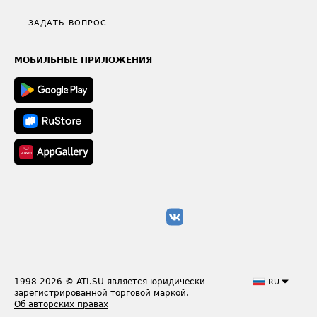
Политика конфиденциальности
Полезное по перевозкам
Общие положения
ЗАДАТЬ ВОПРОС
Часто задаваемые вопросы (FAQ)
Карта сайта
Техническая информация
МОБИЛЬНЫЕ ПРИЛОЖЕНИЯ
1998-2026
© ATI.SU является юридически
RU
зарегистрированной торговой маркой.
Об авторских правах