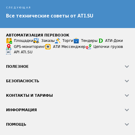
СЛЕДУЮЩАЯ
Все технические советы от ATI.SU
АВТОМАТИЗАЦИЯ ПЕРЕВОЗОК
Площадки
Заказы
Торги
Тендеры
АТИ-Доки
GPS-мониторинг
АТИ Мессенджер
Цепочки грузов
API ATI.SU
ПОЛЕЗНОЕ
Расчет расстояний
БЕЗОПАСНОСТЬ
Академия ATI.SU
ATI.SU о безопасности
Звезды ATI.SU на вашем сайте
КОНТАКТЫ И ТАРИФЫ
Памятка по проверке контрагентов
Индекс ATI.SU FTL РФ
О системе ATI.SU
Светофор+
Средние ставки
ИНФОРМАЦИЯ
Контактная информация
Страхование
Выгодные направления
Блог
Реклама на сайте
О формировании Паспорта
ПОМОЩЬ
Эксклюзивные материалы
Тарифы
Видео по работе с ATI.SU