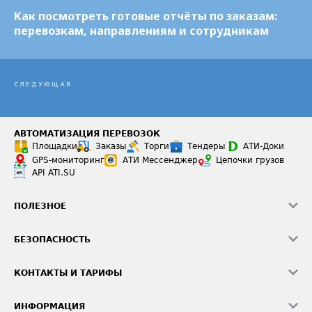
Как посмотреть готовые отчёты по заказам:
перевозкам, направлениям и сотрудникам
СЛЕДУЮЩАЯ
АВТОМАТИЗАЦИЯ ПЕРЕВОЗОК
Площадки
Заказы
Торги
Тендеры
АТИ-Доки
GPS-мониторинг
АТИ Мессенджер
Цепочки грузов
API ATI.SU
ПОЛЕЗНОЕ
Расчет расстояний
БЕЗОПАСНОСТЬ
Академия ATI.SU
ATI.SU о безопасности
Звезды ATI.SU на вашем сайте
КОНТАКТЫ И ТАРИФЫ
Памятка по проверке контрагентов
Индекс ATI.SU FTL РФ
О системе ATI.SU
Светофор+
Средние ставки
ИНФОРМАЦИЯ