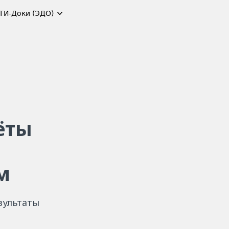
ТИ-Доки (ЭДО)
ёты
м
зультаты