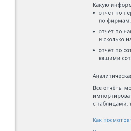
Какую информ
отчёт по пе
по фирмам,
отчёт по на
и сколько н
отчёт по с
вашими сот
Аналитическая
Все отчёты мо
импортироват
с таблицами, 
Как посмотре