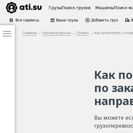
Грузы
Поиск грузов
Машины
Поиск м
Все сервисы
Ваши грузы
Добавить груз
Главная
→
Частые вопросы
→
Отчёты
→ Как посмотреть готовы
Как п
по зак
напра
Вы можете ис
грузоперевозо