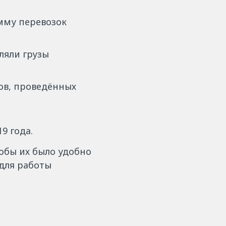
умму перевозок
ляли грузы
ов, проведённых
9 года.
тобы их было удобно
для работы