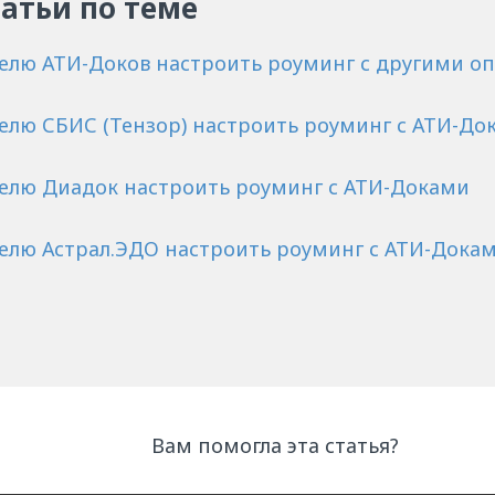
татьи по теме
телю АТИ-Доков настроить роуминг с другими 
телю СБИС (Тензор) настроить роуминг с АТИ-До
телю Диадок настроить роуминг с АТИ-Доками
телю Астрал.ЭДО настроить роуминг с АТИ-Дока
Вам помогла эта статья?