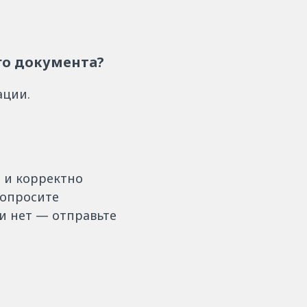
го документа?
ации.
 и корректно
попросите
ли нет — отправьте