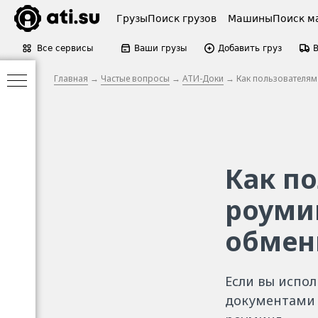
Грузы
Поиск грузов
Машины
Поиск м
Все сервисы
Ваши грузы
Добавить груз
Главная
→
Частые вопросы
→
АТИ-Доки
→ Как пользователям
Как п
роуми
обмен
Если вы испо
документами 