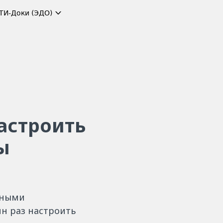
ТИ-Доки (ЭДО)
астроить
ы
нными
н раз настроить