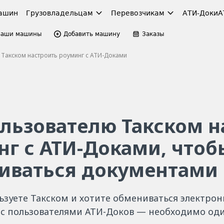
ашин
Грузовладельцам
Перевозчикам
АТИ-Доки
А
Ваши машины
Добавить машину
Заказы
 Такском настроить роуминг с АТИ-Доками
ользователю Такском н
нг с АТИ-Доками, чтоб
иваться документами
льзуете Такском и хотите обмениваться электро
с пользователями АТИ-Доков — необходимо оди