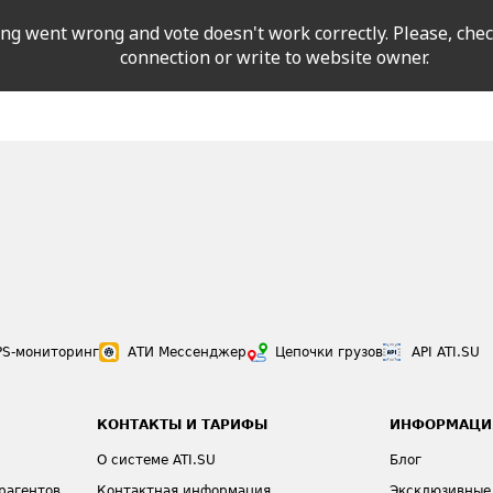
g went wrong and vote doesn't work correctly. Please, chec
connection or write to website owner.
PS-мониторинг
АТИ Мессенджер
Цепочки грузов
API ATI.SU
КОНТАКТЫ И ТАРИФЫ
ИНФОРМАЦИ
О системе ATI.SU
Блог
рагентов
Контактная информация
Эксклюзивные