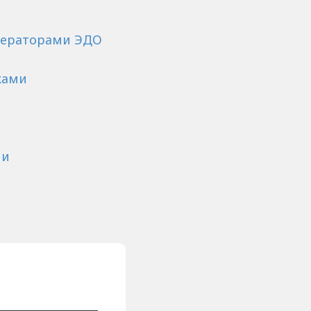
операторами ЭДО
ками
ми