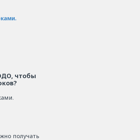
оками.
ЭДО, чтобы
оков?
ками.
жно получать