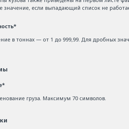
пы кузова также приведены на первом листе фа
е значение, если выпадающий список не работа
ность*
ние в тоннах — от 1 до 999,99. Для дробных зн
ёмы
е*
енование груза. Максимум 70 символов.
оки