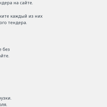
ндера на сайте.
жите каждый из них
ого тендера.
е без
йте.
узки.
оля.