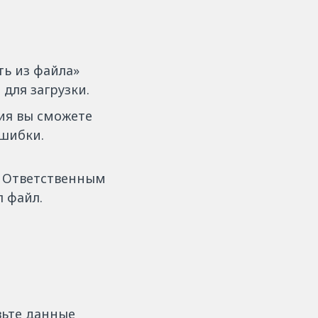
ть из файла»
для загрузки.
ия вы сможете
ошибки.
. Ответственным
л файл.
вьте данные