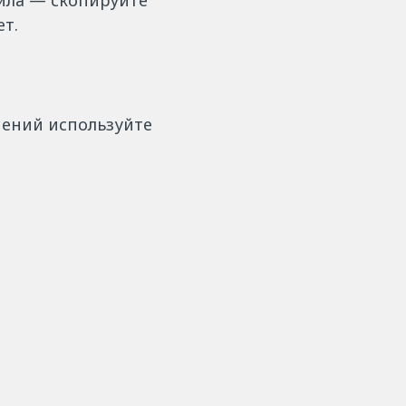
йла — скопируйте
ет.
ачений используйте