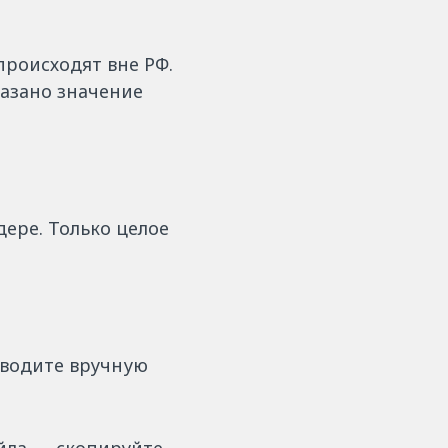
происходят вне РФ.
казано значение
ере. Только целое
вводите вручную