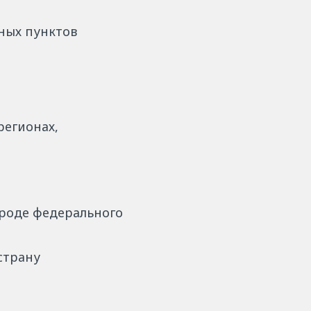
нных пунктов
регионах,
ороде федерального
страну