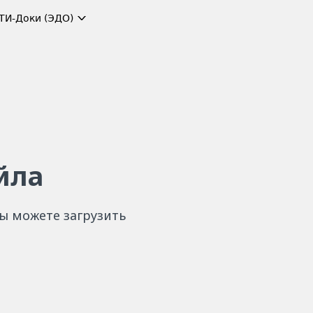
ТИ-Доки (ЭДО)
йла
вы можете загрузить