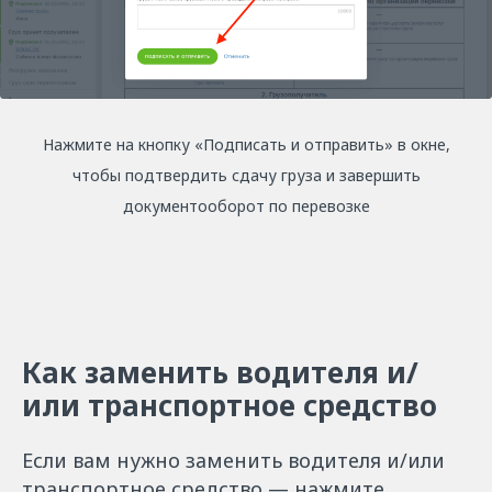
Подготовьтесь
к переходу на ЭТрН
на ATI.SU и получите
Нажмите на кнопку «Подписать и отправить» в окне,
новый значок
чтобы подтвердить сдачу груза и завершить
в Паспорт
документооборот по перевозке
Загрузите КЭП в АТИ-Доки,
пройдите обучение в тестовой
среде и подпишите первую
реальную ЭТрН. Выполнив
Как заменить водителя и/
задания, вы получите значок
«Готов к ЭТрН» и подниметесь
или транспортное средство
выше в Рейтинге.
Если вам нужно заменить водителя и/или
транспортное средство — нажмите