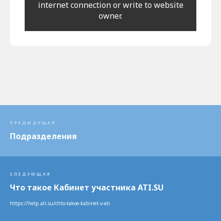
internet connection or write to website
owner.
ПРЕДЫДУЩАЯ
Подразделения
СЛЕДУЮЩАЯ
Что такое Кабинет участника ATI.SU
https://help.ati.su/chto-takoe-kabinet-v-ati